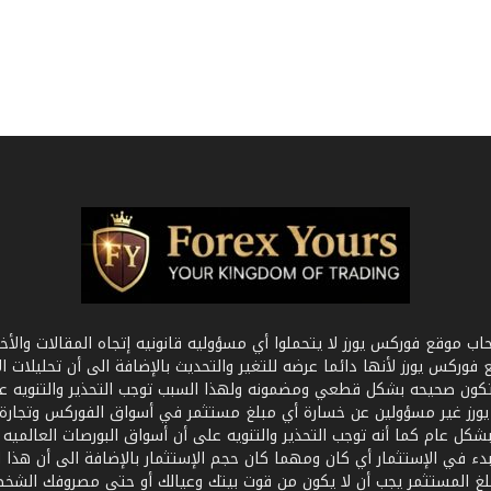
ب موقع فوركس يورز لا يتحملوا أي مسؤوليه قانونيه إتجاه المقالات والأخبا
كس يورز لأنها دائما عرضه للتغير والتحديث بالإضافة الى أن تحليلات ال
تكون صحيحه بشكل قطعي ومضمونه ولهذا السبب توجب التحذير والتنويه ع
رز غير مسؤولين عن خسارة أي مبلغ مستثمر في أسواق الفوركس وتجارة ال
بشكل عام كما أنه توجب التحذير والتنويه على أن أسواق البورصات العالميه
دء في الإستثمار أي كان ومهما كان حجم الإستثمار بالإضافة الى أن هذا ا
مبلغ المستثمر يجب أن لا يكون من قوت بيتك وعيالك أو حتى مصروفك الشخص