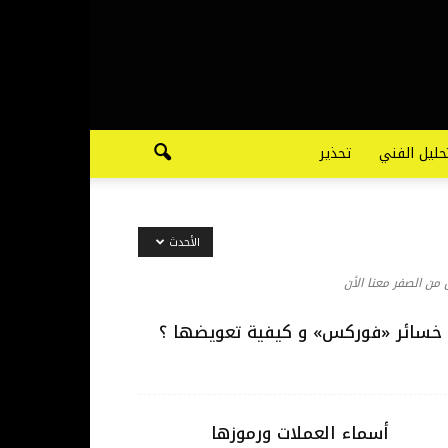
حليل الفني
تحذير
الأحدث
من الصفر معنا الأن
خسائر «فوركس» و كيفية تعويضها ؟
أسماء العملات ورموزها