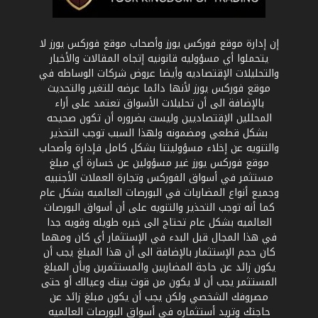
إن إدارة موقع فوركس يورز وأصحاب موقع فوركس يورز لا
يتحملوا أي مسؤوليه قانونيه إتجاه المقالات والأخبار
والتحليلات الإقتصاديه وأيضا عروض شركات الوساطه في
موقع فوركس يورز لأنها دائما عرضه للتغير والتحديث
بالإضافة الى أن تحليلات الأسواق تعتمد على أراء
المحللين الإقتصاديين وليست بضروره أن تكون صحيحه
بشكل قطعي ومضمونه ولهذا السبب توجب التحذير
والتنويه عن إخلاء مسؤوليتنا بشكل كامل فإدارة وأصحاب
موقع فوركس يورز غير مسؤولين عن خسارة أي مبلغ
مستثمر في أسواق الفوركس وتجارة العملات الأجنبيه
وجميع أنواع المضاربات في البورصات العالميه بشكل عام
كما أنه توجب التحذير والتنويه على أن أسواق البورصات
العالميه بشكل عام تحتاج الى خبره طويله وقويه جدا
في هذا المجال قبل البدء في الإستثمار أي كان ومهما
كان حجم الإستثمار بالإضافة الى أن هذا المبلغ يجب أن
يكون زائد عن حاجة المضاربين والمستثمرين وبأن المبلغ
المستثمر يجب أن لا يكون من قوت بيتك وعيالك أو حتى
مصروفك الشخصي ولكن يجب أن يكون مبلغ زائد عن
حاجتك وتريد أستثماره في أسواق البورصات العالميه