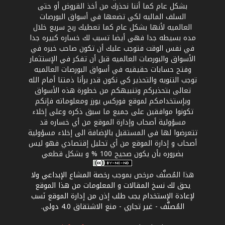
بشكل عام كما أننا نحذرك من أخذ القروض أو حتى
السلف الماليه لكي تضعها في أسواق البورصات
العالميه لأنها بشكل عام كما تعطيك ربح سريع خلال
مده بسيطه جدا فهي أيضا تسبب لك خساره كبيره جدا
في نفس الوقت فتوجب عليك أن تكون صاحب خبره في
الأسواق والبورصات العالميه قبل أن تفكر في الإستثمار
وفتح حسابات حقيقيه في أسواق البورصات العالميه
توجب التنويه والتحذير كي نكون قدر برأنا ذمتنا أمام الله
تعالى بتحذيركم وتنبيهكم من خطورة هذه الأسواق
وبإستخدامكم لموقع فوركس يورز ومعلوماته فإنكم
تكونوا موافقين على جميع ما سبق ذكره وعلى إخلاء
مسؤولية أصحاب وإدارة الموقع من أي خساره قد
تتعرضوا لها في المستقبل بالإضافة الى إخلاء مسؤولية
أصحاب و إدارة الموقع من أي تحليل إقتصادي فهو ليس
بضروره بأن يكون صحيح 100 % و بشكل قطعي
هذا المُصنَّف مرخص بموجب
رخصة المشاع الإبداعي ولا
يحق لك نسخ المقالات و المعلومات من هذا الموقع
لإعادة الإستخدام يجب طلب إذن من إدارة الموقع نَسب
المُصنَّف - غير تجاري - منع الاشتقاق 4.0 دولي
.