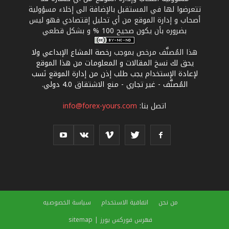
تتعرضوا لها في المستقبل بالإضافة الى إخلاء مسؤولية
أصحاب و إدارة الموقع من أي تحليل إقتصادي فهو ليس
بضروره بأن يكون صحيح 100 % و بشكل قطعي
هذا المُصنَّف مرخص بموجب
رخصة المشاع الإبداعي ولا
يحق لك نسخ المقالات و المعلومات من هذا الموقع
لإعادة الإستخدام يجب طلب إذن من إدارة الموقع نَسب
المُصنَّف - غير تجاري - منع الاشتقاق 4.0 دولي
.
اتصل بنا:
info@forex-yours.com
من نحن
اتفاقية الاستخدام
سياسة الخصوصيه
فهرس فوركس يورز | sitemap