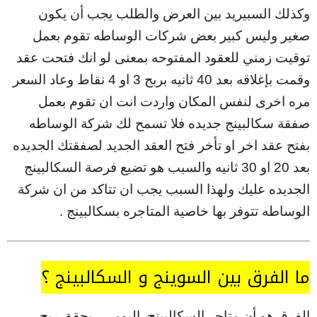
وكذلك السبيريد بين العرض والطلب يجب أن يكون
صغير وليس كبير بعض شركات الوساطه تقوم بعمل
توقيت زمني للعقود المفتوحه بمعنى لو انك فتحت عقد
وقمت بإغلاقه بعد 40 ثانيه بربح 3 او 4 نقاط وعاد السعر
مره اخرى لنفس المكان واردت انت ان تقوم بعمل
صفقة سكالبينج جديده فلا تسمح لك شركة الوساطه
بفتح عقد اخر او تأخر فتح العقد الجديد لصفقتك الجديده
بعد 20 او 30 ثانيه والسبب هو تضيع فرصة السكالبينج
الجديده عليك ولهذا السبب يجب ان تتاكد من ان شركة
الوساطه تتوفر بها خاصية المتاجره بسكالبينج .
ما الفرق بين السوينج و السكالبينج ؟
الفرق هو أن متاجر السكالبينج اليومي يحقق ربح