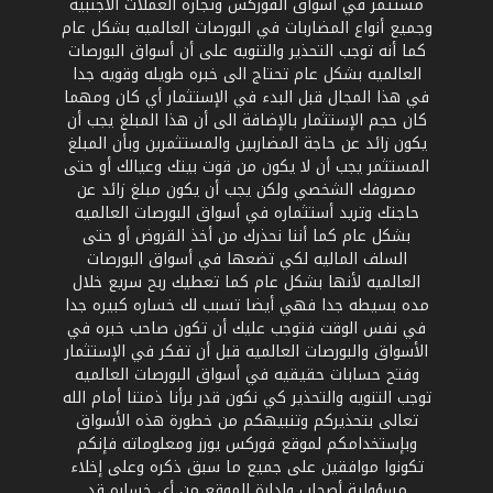
مستثمر في أسواق الفوركس وتجارة العملات الأجنبيه
وجميع أنواع المضاربات في البورصات العالميه بشكل عام
كما أنه توجب التحذير والتنويه على أن أسواق البورصات
العالميه بشكل عام تحتاج الى خبره طويله وقويه جدا
في هذا المجال قبل البدء في الإستثمار أي كان ومهما
كان حجم الإستثمار بالإضافة الى أن هذا المبلغ يجب أن
يكون زائد عن حاجة المضاربين والمستثمرين وبأن المبلغ
المستثمر يجب أن لا يكون من قوت بيتك وعيالك أو حتى
مصروفك الشخصي ولكن يجب أن يكون مبلغ زائد عن
حاجتك وتريد أستثماره في أسواق البورصات العالميه
بشكل عام كما أننا نحذرك من أخذ القروض أو حتى
السلف الماليه لكي تضعها في أسواق البورصات
العالميه لأنها بشكل عام كما تعطيك ربح سريع خلال
مده بسيطه جدا فهي أيضا تسبب لك خساره كبيره جدا
في نفس الوقت فتوجب عليك أن تكون صاحب خبره في
الأسواق والبورصات العالميه قبل أن تفكر في الإستثمار
وفتح حسابات حقيقيه في أسواق البورصات العالميه
توجب التنويه والتحذير كي نكون قدر برأنا ذمتنا أمام الله
تعالى بتحذيركم وتنبيهكم من خطورة هذه الأسواق
وبإستخدامكم لموقع فوركس يورز ومعلوماته فإنكم
تكونوا موافقين على جميع ما سبق ذكره وعلى إخلاء
مسؤولية أصحاب وإدارة الموقع من أي خساره قد