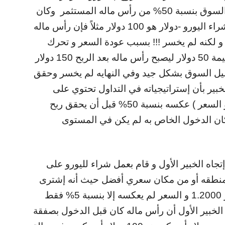
أمريكي ) من عند سعر 1.2500 و عكسه السوق بنسبة 50% من رأس ماله المستثمر وكان
رأس ماله قبل الدخول بصفقته الخاصه بشراء اليورو -دولار هو 100 دولار مثلاً فإن رأس ماله
ه أصبح 50 دولار فقط و لكنه لم يخسر !!! بسبب عودة السعر و تحرك
السعر في مصلحته و تحقيقه بعدها ربح بقيمة 50 دولار ليصبح رأس ماله بعد الربح 150 دولار
تحليل السوق بشكل جيد وفي النهايه لم يخسر وحقق
بير بأن إستراتيجياته في التداول تحتوي على
مخاطر عاليه و السبب هو بأن السوق ( أو السعر ) عكسه بنسبة 50% قبل أن يحقق ربح
كان الدخول الخاص به لم يكن في المستوى
إتجاه الخبير الأول و قام بعمل شراء لليورو على
ن منطقه أو من مكان سعري أفضل حيث أنه إشترى
اليورو أمام الدولار الأمريكي من عند سعر 1.2000 و السعر لم يعكسه إلا بنسبة 5% فقط
الخبير الأول أن رأس ماله كان قبل الدخول بصفقة