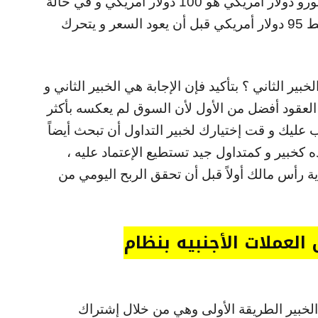
التداول الخاصه بشراء اليورو على زوج اليورو دولار أمريكي هو 100 دولار أمريكي و في حالة
عكس السعر لصفقته أصبح رأس ماله فقط 95 دولار أمريكي قبل أن يعود السعر و يتحرك
خبير الثاني ؟ بتأكيد فإن الإجابة هي الخبير الثاني و
العقود أفضل من الأول لأن السوق لم يعكسه بأكثر
ب عليك و قت إختيارك لخبير التداول أن تبحث أيضاً
كخبير و كمتداول جيد تستطيع الإعتماد عليه ،
ة رأس مالك أولاً قبل أن تحقق الربح اليومي من
العملات الأجنبيه بنظام
الخبير الطريقة الأولى وهي من خلال إشتراك