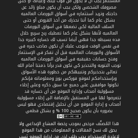
المستثمر يجب أن لا يكون من قوت بيتك وعيالك أو حتى
مصروفك الشخصي ولكن يجب أن يكون مبلغ زائد عن
حاجتك وتريد أستثماره في أسواق البورصات العالميه
بشكل عام كما أننا نحذرك من أخذ القروض أو حتى
السلف الماليه لكي تضعها في أسواق البورصات
العالميه لأنها بشكل عام كما تعطيك ربح سريع خلال
مده بسيطه جدا فهي أيضا تسبب لك خساره كبيره جدا
في نفس الوقت فتوجب عليك أن تكون صاحب خبره في
الأسواق والبورصات العالميه قبل أن تفكر في الإستثمار
وفتح حسابات حقيقيه في أسواق البورصات العالميه
توجب التنويه والتحذير كي نكون قدر برأنا ذمتنا أمام الله
تعالى بتحذيركم وتنبيهكم من خطورة هذه الأسواق
وبإستخدامكم لموقع فوركس يورز ومعلوماته فإنكم
تكونوا موافقين على جميع ما سبق ذكره وعلى إخلاء
مسؤولية أصحاب وإدارة الموقع من أي خساره قد
تتعرضوا لها في المستقبل بالإضافة الى إخلاء مسؤولية
أصحاب و إدارة الموقع من أي تحليل إقتصادي فهو ليس
بضروره بأن يكون صحيح 100 % و بشكل قطعي
هذا المُصنَّف مرخص بموجب
رخصة المشاع الإبداعي ولا
يحق لك نسخ المقالات و المعلومات من هذا الموقع
لإعادة الإستخدام يجب طلب إذن من إدارة الموقع نَسب