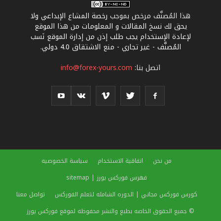
هذا المُصنَّف مرخص بموجب
رخصة المشاع الإبداعي ولا
يحق لك نسخ المقالات و المعلومات من هذا الموقع
لإعادة الإستخدام يجب طلب إذن من إدارة الموقع نَسب
المُصنَّف - غير تجاري - منع الاشتقاق 4.0 دولي
.
اتصل بنا:
info@forex-yours.com
من نحن
اتفاقية الاستخدام
سياسة الخصوصيه
فهرس فوركس يورز | sitemap
كورس فوركس مجاني | الدوره الشامله لتعلم الفوركس
تواصل معنا
© جميع الحقوق الخاصه بطبع والنشر محفوظه لموقع فوركس يورز