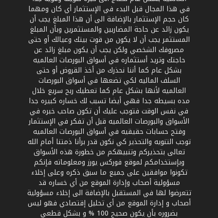
في هذا المجال قبل البدء في الإستثمار أي كان ومهما
كان حجم الإستثمار بالإضافة الى أن هذا المبلغ يجب أن
يكون زائد عن حاجة المضاربين والمستثمرين وبأن المبلغ
المستثمر يجب أن لا يكون من قوت بيتك وعيالك أو حتى
مصروفك الشخصي ولكن يجب أن يكون مبلغ زائد عن
حاجتك وتريد أستثماره في أسواق البورصات العالميه
بشكل عام كما أننا نحذرك من أخذ القروض أو حتى
السلف الماليه لكي تضعها في أسواق البورصات
العالميه لأنها بشكل عام كما تعطيك ربح سريع خلال
مده بسيطه جدا فهي أيضا تسبب لك خساره كبيره جدا
في نفس الوقت فتوجب عليك أن تكون صاحب خبره في
الأسواق والبورصات العالميه قبل أن تفكر في الإستثمار
وفتح حسابات حقيقيه في أسواق البورصات العالميه
توجب التنويه والتحذير كي نكون قدر برأنا ذمتنا أمام الله
تعالى بتحذيركم وتنبيهكم من خطورة هذه الأسواق
وبإستخدامكم لموقع فوركس يورز ومعلوماته فإنكم
تكونوا موافقين على جميع ما سبق ذكره وعلى إخلاء
مسؤولية أصحاب وإدارة الموقع من أي خساره قد
تتعرضوا لها في المستقبل بالإضافة الى إخلاء مسؤولية
أصحاب و إدارة الموقع من أي تحليل إقتصادي فهو ليس
بضروره بأن يكون صحيح 100 % و بشكل قطعي