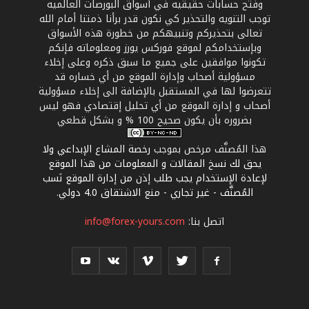
وفتح حسابات حقيقيه في أسواق البورصات العالميه
توجب التنويه والتحذير كي نكون قدر برأنا ذمتنا أمام الله
تعالى بتحذيركم وتنبيهكم من خطورة هذه الأسواق
وبإستخدامكم لموقع فوركس يورز ومعلوماته فإنكم
تكونوا موافقين على جميع ما سبق ذكره وعلى إخلاء
مسؤولية أصحاب وإدارة الموقع من أي خساره قد
تتعرضوا لها في المستقبل بالإضافة الى إخلاء مسؤولية
أصحاب و إدارة الموقع من أي تحليل إقتصادي فهو ليس
بضروره بأن يكون صحيح 100 % و بشكل قطعي
هذا المُصنَّف مرخص بموجب
رخصة المشاع الإبداعي ولا
يحق لك نسخ المقالات و المعلومات من هذا الموقع
لإعادة الإستخدام يجب طلب إذن من إدارة الموقع نَسب
المُصنَّف - غير تجاري - منع الاشتقاق 4.0 دولي
.
اتصل بنا:
info@forex-yours.com