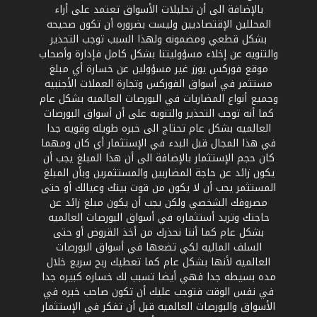
بالإضافة الى أن تحليلات الأسواق تعتمد على أراء
المحللين الإقتصاديين وليست بضروره أن تكون صحيحه
بشكل قطعي ومضمونه ولهذا السبب توجب التحذير
والتنويه عن إخلاء مسؤوليتنا بشكل كامل فإدارة وأصحاب
موقع فوركس يورز غير مسؤولين عن خسارة أي مبلغ
مستثمر في أسواق الفوركس وتجارة العملات الأجنبيه
وجميع أنواع المضاربات في البورصات العالميه بشكل عام
كما أنه توجب التحذير والتنويه على أن أسواق البورصات
العالميه بشكل عام تحتاج الى خبره طويله وقويه جدا
في هذا المجال قبل البدء في الإستثمار أي كان ومهما
كان حجم الإستثمار بالإضافة الى أن هذا المبلغ يجب أن
يكون زائد عن حاجة المضاربين والمستثمرين وبأن المبلغ
المستثمر يجب أن لا يكون من قوت بيتك وعيالك أو حتى
مصروفك الشخصي ولكن يجب أن يكون مبلغ زائد عن
حاجتك وتريد أستثماره في أسواق البورصات العالميه
بشكل عام كما أننا نحذرك من أخذ القروض أو حتى
السلف الماليه لكي تضعها في أسواق البورصات
العالميه لأنها بشكل عام كما تعطيك ربح سريع خلال
مده بسيطه جدا فهي أيضا تسبب لك خساره كبيره جدا
في نفس الوقت فتوجب عليك أن تكون صاحب خبره في
الأسواق والبورصات العالميه قبل أن تفكر في الإستثمار