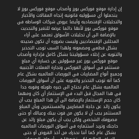
إن إدارة موقع فوركس يورز وأصحاب موقع فوركس يورز لا
يتحملوا أي مسؤوليه قانونيه إتجاه المقالات والأخبار
والتحليلات الإقتصاديه وأيضا عروض شركات الوساطه في
موقع فوركس يورز لأنها دائما عرضه للتغير والتحديث
بالإضافة الى أن تحليلات الأسواق تعتمد على أراء
المحللين الإقتصاديين وليست بضروره أن تكون صحيحه
بشكل قطعي ومضمونه ولهذا السبب توجب التحذير
والتنويه عن إخلاء مسؤوليتنا بشكل كامل فإدارة وأصحاب
موقع فوركس يورز غير مسؤولين عن خسارة أي مبلغ
مستثمر في أسواق الفوركس وتجارة العملات الأجنبيه
وجميع أنواع المضاربات في البورصات العالميه بشكل عام
كما أنه توجب التحذير والتنويه على أن أسواق البورصات
العالميه بشكل عام تحتاج الى خبره طويله وقويه جدا
في هذا المجال قبل البدء في الإستثمار أي كان ومهما
كان حجم الإستثمار بالإضافة الى أن هذا المبلغ يجب أن
يكون زائد عن حاجة المضاربين والمستثمرين وبأن المبلغ
المستثمر يجب أن لا يكون من قوت بيتك وعيالك أو حتى
مصروفك الشخصي ولكن يجب أن يكون مبلغ زائد عن
حاجتك وتريد أستثماره في أسواق البورصات العالميه
بشكل عام كما أننا نحذرك من أخذ القروض أو حتى