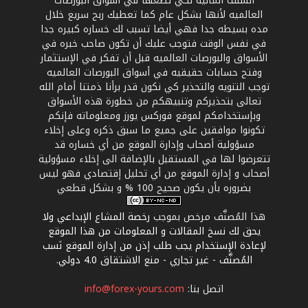
السلف الماليه لكي تضعها في أسواق البورصات
العالميه لأنها بشكل عام كما تعطيك ربح سريع خلال
مده بسيطه جدا فهي أيضا تسبب لك خساره كبيره جدا
في نفس الوقت فتوجب عليك أن تكون صاحب خبره في
الأسواق والبورصات العالميه قبل أن تفكر في الإستثمار
وفتح حسابات حقيقيه في أسواق البورصات العالميه
توجب التنويه والتحذير كي نكون قدر برأنا ذمتنا أمام الله
تعالى بتحذيركم وتنبيهكم من خطورة هذه الأسواق
وبإستخدامكم لموقع فوركس يورز ومعلوماته فإنكم
تكونوا موافقين على جميع ما سبق ذكره وعلى إخلاء
مسؤولية أصحاب وإدارة الموقع من أي خساره قد
تتعرضوا لها في المستقبل بالإضافة الى إخلاء مسؤولية
أصحاب و إدارة الموقع من أي تحليل إقتصادي فهو ليس
بضروره بأن يكون صحيح 100 % و بشكل قطعي
هذا المُصنَّف مرخص بموجب
رخصة المشاع الإبداعي ولا
يحق لك نسخ المقالات و المعلومات من هذا الموقع
لإعادة الإستخدام يجب طلب إذن من إدارة الموقع نَسب
المُصنَّف - غير تجاري - منع الاشتقاق 4.0 دولي
.
اتصل بنا:
info@forex-yours.com