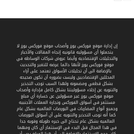
إن إدارة موقع فوركس يورز وأصحاب موقع فوركس يورز لا
يتحملوا أي مسؤوليه قانونيه إتجاه المقالات والأخبار
والتحليلات الإقتصاديه وأيضا عروض شركات الوساطه في
موقع فوركس يورز لأنها دائما عرضه للتغير والتحديث
بالإضافة الى أن تحليلات الأسواق تعتمد على أراء
المحللين الإقتصاديين وليست بضروره أن تكون صحيحه
بشكل قطعي ومضمونه ولهذا السبب توجب التحذير
والتنويه عن إخلاء مسؤوليتنا بشكل كامل فإدارة وأصحاب
موقع فوركس يورز غير مسؤولين عن خسارة أي مبلغ
مستثمر في أسواق الفوركس وتجارة العملات الأجنبيه
وجميع أنواع المضاربات في البورصات العالميه بشكل عام
كما أنه توجب التحذير والتنويه على أن أسواق البورصات
العالميه بشكل عام تحتاج الى خبره طويله وقويه جدا
في هذا المجال قبل البدء في الإستثمار أي كان ومهما
كان حجم الإستثمار بالإضافة الى أن هذا المبلغ يجب أن