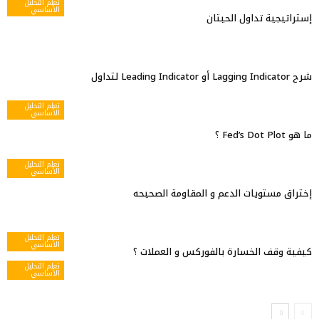
تعلم التحليل
الأساسي
إستراتيجية تداول الحيتان
شرح Lagging Indicator أو Leading Indicator لتداول
تعلم التحليل
الأساسي
ما هو Fed’s Dot Plot ؟
تعلم التحليل
الأساسي
إختراق مستويات الدعم و المقاومة الصحيحه
تعلم التحليل
الأساسي
كيفية وقف الخسارة بالفوركس و العملات ؟
تعلم التحليل
الأساسي