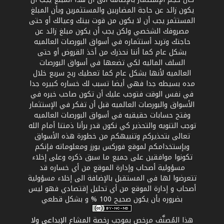
يكون زائد عن حاجة المضاربين والمستثمرين وبأن المبلغ
المستثمر يجب أن لا يكون من قوت بيتك وعيالك أو حتى
مصروفك الشخصي ولكن يجب أن يكون مبلغ زائد عن
حاجتك وتريد أستثماره في أسواق البورصات العالميه
بشكل عام كما أننا نحذرك من أخذ القروض أو حتى
السلف الماليه لكي تضعها في أسواق البورصات
العالميه لأنها بشكل عام كما تعطيك ربح سريع خلال
مده بسيطه جدا فهي أيضا تسبب لك خساره كبيره جدا
في نفس الوقت فتوجب عليك أن تكون صاحب خبره في
الأسواق والبورصات العالميه قبل أن تفكر في الإستثمار
وفتح حسابات حقيقيه في أسواق البورصات العالميه
توجب التنويه والتحذير كي نكون قدر برأنا ذمتنا أمام الله
تعالى بتحذيركم وتنبيهكم من خطورة هذه الأسواق
وبإستخدامكم لموقع فوركس يورز ومعلوماته فإنكم
تكونوا موافقين على جميع ما سبق ذكره وعلى إخلاء
مسؤولية أصحاب وإدارة الموقع من أي خساره قد
تتعرضوا لها في المستقبل بالإضافة الى إخلاء مسؤولية
أصحاب و إدارة الموقع من أي تحليل إقتصادي فهو ليس
بضروره بأن يكون صحيح 100 % و بشكل قطعي
هذا المُصنَّف مرخص بموجب
رخصة المشاع الإبداعي ولا