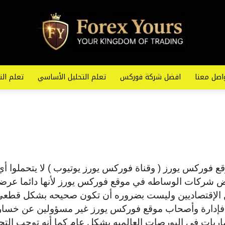
اصل معنا
افضل شركة فوركس
تعلم التحليل الأساسي
تعلم الت
فوركس يورز ( وقناة فوركس يورز يوتيوب ) لا يتحملوا أي م
روض شركات الوساطه في موقع فوركس يورز لأنها دائما عرضه 
لين الإقتصاديين وليست بضروره أن تكون صحيحه بشكل قطع
مل فإدارة وأصحاب موقع فوركس يورز غير مسؤولين عن خسا
مضاربات في البورصات العالميه بشكل عام كما أنه توجب التح