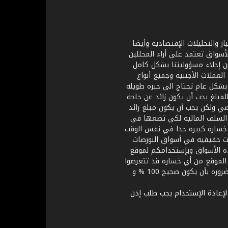
ر والتحليلات الإقتصاديه وأيضا
أسواق تعتمد على أراء المحللين
ن إخلاء مسؤوليتنا بشكل كامل
عملات الأجنبيه وجميع أنواع
 بشكل عام تحتاج الى خبره طويله
لمبلغ يجب أن يكون زائد عن حاجة
ي ولكن يجب أن يكون مبلغ زائد
ى السلف الماليه لكي تضعها في
 خساره كبيره جدا في نفس الوقت
ات حقيقيه في أسواق البورصات
هذه الأسواق وبإستخدامكم لموقع
الموقع من أي خساره قد تتعرضوا
لها في المستقبل بالإضافة الى إخلاء مسؤولية أصحاب و إدارة الموقع من أي تحليل إقتصادي فهو ليس بضروره بأن يكون صحيح 100 % و
لإعادة الإستخدام يجب طلب إذن