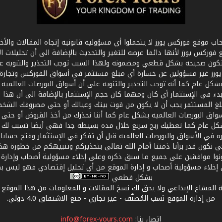
ب موقع فوركس يورز لا يتحملوا أي مسؤوليه قانونيه إتجاه المقالات والأخبا
كس يورز لأنها دائما عرضه للتغير والتحديث بالإضافة الى أن تحليلات ال
تكون صحيحه بشكل قطعي ومضمونه ولهذا السبب توجب التحذير والتنويه ع
رز غير مسؤولين عن خسارة أي مبلغ مستثمر في أسواق الفوركس وتجارة ال
بشكل عام كما أنه توجب التحذير والتنويه على أن أسواق البورصات العالميه
دء في الإستثمار أي كان ومهما كان حجم الإستثمار بالإضافة الى أن هذا ا
مبلغ المستثمر يجب أن لا يكون من قوت بيتك وعيالك أو حتى مصروفك الشخص
واق البورصات العالميه بشكل عام كما أننا نحذرك من أخذ القروض أو حت
 بشكل عام كما تعطيك ربح سريع خلال مده بسيطه جدا فهي أيضا تسبب لك
 في الأسواق والبورصات العالميه قبل أن تفكر في الإستثمار وفتح حساب
 كي نكون قدر برأنا ذمتنا أمام الله تعالى بتحذيركم وتنبيهكم من خطورة 
نوا موافقين على جميع ما سبق ذكره وعلى إخلاء مسؤولية أصحاب وإدارة 
بشكل قطعي
 المشاع الإبداعي ولا يحق لك نسخ المقالات و المعلومات من هذا الموقع 
من إدارة الموقع نَسب المُصنَّف - غير تجاري - منع الاشتقاق 4.0 دولي
.
اتصل بنا:
info@forex-yours.com