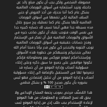
مصروفك الشخصي ولكن يجب أن يكون مبلغ زائد عن
حاجتك وتريد أستثماره في أسواق البورصات العالميه
بشكل عام كما أننا نحذرك من أخذ القروض أو حتى
السلف الماليه لكي تضعها في أسواق البورصات
العالميه لأنها بشكل عام كما تعطيك ربح سريع خلال
مده بسيطه جدا فهي أيضا تسبب لك خساره كبيره جدا
في نفس الوقت فتوجب عليك أن تكون صاحب خبره في
الأسواق والبورصات العالميه قبل أن تفكر في الإستثمار
وفتح حسابات حقيقيه في أسواق البورصات العالميه
توجب التنويه والتحذير كي نكون قدر برأنا ذمتنا أمام الله
تعالى بتحذيركم وتنبيهكم من خطورة هذه الأسواق
وبإستخدامكم لموقع فوركس يورز ومعلوماته فإنكم
تكونوا موافقين على جميع ما سبق ذكره وعلى إخلاء
مسؤولية أصحاب وإدارة الموقع من أي خساره قد
تتعرضوا لها في المستقبل بالإضافة الى إخلاء مسؤولية
أصحاب و إدارة الموقع من أي تحليل إقتصادي فهو ليس
بضروره بأن يكون صحيح 100 % و بشكل قطعي
هذا المُصنَّف مرخص بموجب
رخصة المشاع الإبداعي ولا
يحق لك نسخ المقالات و المعلومات من هذا الموقع
لإعادة الإستخدام يجب طلب إذن من إدارة الموقع نَسب