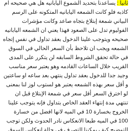
ثانيا :
يساعدنا بتحديد الشموع اليابانيه هل هي صحيحه ام
كاذبه فلو كانت الشمعه اليابانيه المتكونه على الرسم
البياني شمعة إبتلاع بتجاه صاعد وكانت مؤشرات
الفوليوم تدل على الصعود فهذا يعني ان الشمعه اليابانيه
صحيحه ويتوجب علينا الدخول بعقد تداول في نفس إتجاه
الشمعه ويجب ان تلاحظ بأن السعر الحالي في السوق
في حالة تحقق الشروط السابقه لن يتكرر على المدى
القريب خلال الساعات القادمه وهو يعتبر سعر مناسب
وجيد جدا للدخول بعقد تداول ينتهي بعد ساعه او ساعتين
و أقل سعر بهذه الشمعه يعتبر هو لستوب لوز لنا بمعنى
لو اخترق السعر أقل سعر في شمعة الإبتلاع قبل ان
تنتهي مدة إنتهاء العقد الخاص بتداول فإنه يتوجب علينا
الخروج بخسارة 10 في الميه لانها افضل من خسارة
100 في الميه طبعا الانعكاس نادر الحدوث ولكن توجب
التوضيح كيف يمكننا التصرف في حالة إنعكاس السوق.