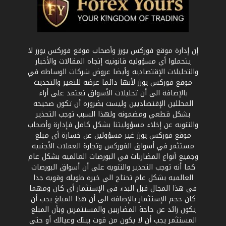
إن إدارة موقع فوركس يورز وأصحاب موقع فوركس يورز لا
يتحملوا أي مسؤوليه قانونيه إتجاه المقالات والأخبار
والتحليلات الإقتصاديه وأيضا عروض شركات الوساطه في
موقع فوركس يورز لأنها دائما عرضه للتغير والتحديث
بالإضافة الى أن تحليلات الأسواق تعتمد على أراء
المحللين الإقتصاديين وليست بضروره أن تكون صحيحه
بشكل قطعي ومضمونه ولهذا السبب توجب التحذير
والتنويه عن إخلاء مسؤوليتنا بشكل كامل فإدارة وأصحاب
موقع فوركس يورز غير مسؤولين عن خسارة أي مبلغ
مستثمر في أسواق الفوركس وتجارة العملات الأجنبيه
وجميع أنواع المضاربات في البورصات العالميه بشكل عام
كما أنه توجب التحذير والتنويه على أن أسواق البورصات
العالميه بشكل عام تحتاج الى خبره طويله وقويه جدا
في هذا المجال قبل البدء في الإستثمار أي كان ومهما
كان حجم الإستثمار بالإضافة الى أن هذا المبلغ يجب أن
يكون زائد عن حاجة المضاربين والمستثمرين وبأن المبلغ
المستثمر يجب أن لا يكون من قوت بيتك وعيالك أو حتى