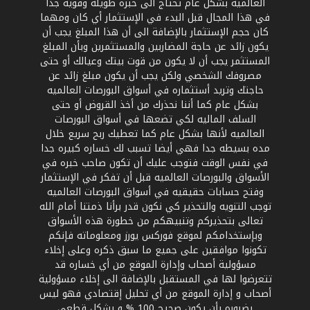
العالميه بشكل عام تحتاج الى خبره طويله وقويه جدا
في هذا المجال قبل البدء في الإستثمار أي كان ومهما
كان حجم الإستثمار بالإضافة الى أن هذا المبلغ يجب أن
يكون زائد عن حاجة المضاربين والمستثمرين وبأن المبلغ
المستثمر يجب أن لا يكون من قوت بيتك وعيالك أو حتى
مصروفك الشخصي ولكن يجب أن يكون مبلغ زائد عن
حاجتك وتريد أستثماره في أسواق البورصات العالميه
بشكل عام كما أننا نحذرك من أخذ القروض أو حتى
السلف الماليه لكي تضعها في أسواق البورصات
العالميه لأنها بشكل عام كما تعطيك ربح سريع خلال
مده بسيطه جدا فهي أيضا تسبب لك خساره كبيره جدا
في نفس الوقت فتوجب عليك أن تكون صاحب خبره في
الأسواق والبورصات العالميه قبل أن تفكر في الإستثمار
وفتح حسابات حقيقيه في أسواق البورصات العالميه
توجب التنويه والتحذير كي نكون قدر برأنا ذمتنا أمام الله
تعالى بتحذيركم وتنبيهكم من خطورة هذه الأسواق
وبإستخدامكم لموقع فوركس يورز ومعلوماته فإنكم
تكونوا موافقين على جميع ما سبق ذكره وعلى إخلاء
مسؤولية أصحاب وإدارة الموقع من أي خساره قد
تتعرضوا لها في المستقبل بالإضافة الى إخلاء مسؤولية
أصحاب و إدارة الموقع من أي تحليل إقتصادي فهو ليس
بضروره بأن يكون صحيح 100 % و بشكل قطعي