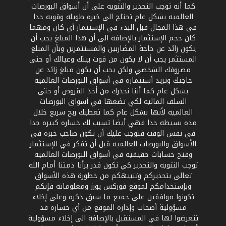
كما أنه توجب التحذير والتنويه على أن أسواق البورصات
العالميه بشكل عام تحتاج الى خبره طويله وقويه جدا
في هذا المجال قبل البدء في الإستثمار أي كان ومهما
كان حجم الإستثمار بالإضافة الى أن هذا المبلغ يجب أن
يكون زائد عن حاجة المضاربين والمستثمرين وبأن المبلغ
المستثمر يجب أن لا يكون من قوت بيتك وعيالك أو حتى
مصروفك الشخصي ولكن يجب أن يكون مبلغ زائد عن
حاجتك وتريد أستثماره في أسواق البورصات العالميه
بشكل عام كما أننا نحذرك من أخذ القروض أو حتى
السلف الماليه لكي تضعها في أسواق البورصات
العالميه لأنها بشكل عام كما تعطيك ربح سريع خلال
مده بسيطه جدا فهي أيضا تسبب لك خساره كبيره جدا
في نفس الوقت فتوجب عليك أن تكون صاحب خبره في
الأسواق والبورصات العالميه قبل أن تفكر في الإستثمار
وفتح حسابات حقيقيه في أسواق البورصات العالميه
توجب التنويه والتحذير كي نكون قدر برأنا ذمتنا أمام الله
تعالى بتحذيركم وتنبيهكم من خطورة هذه الأسواق
وبإستخدامكم لموقع فوركس يورز ومعلوماته فإنكم
تكونوا موافقين على جميع ما سبق ذكره وعلى إخلاء
مسؤولية أصحاب وإدارة الموقع من أي خساره قد
تتعرضوا لها في المستقبل بالإضافة الى إخلاء مسؤولية