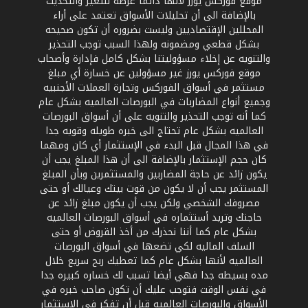
موقع فوركس يورز لأنها دائما عرضه للتغير والتحديث
بالإضافة الى أن تحليلات الأسواق تعتمد على أراء
المحللين الإقتصاديين وليست بضروره أن تكون صحيحه
بشكل قطعي ومضمونه ولهذا السبب توجب التحذير
والتنويه عن إخلاء مسؤوليتنا بشكل كامل فإدارة وأصحاب
موقع فوركس يورز غير مسؤولين عن خسارة أي مبلغ
مستثمر في أسواق الفوركس وتجارة العملات الأجنبيه
وجميع أنواع المضاربات في البورصات العالميه بشكل عام
كما أنه توجب التحذير والتنويه على أن أسواق البورصات
العالميه بشكل عام تحتاج الى خبره طويله وقويه جدا
في هذا المجال قبل البدء في الإستثمار أي كان ومهما
كان حجم الإستثمار بالإضافة الى أن هذا المبلغ يجب أن
يكون زائد عن حاجة المضاربين والمستثمرين وبأن المبلغ
المستثمر يجب أن لا يكون من قوت بيتك وعيالك أو حتى
مصروفك الشخصي ولكن يجب أن يكون مبلغ زائد عن
حاجتك وتريد أستثماره في أسواق البورصات العالميه
بشكل عام كما أننا نحذرك من أخذ القروض أو حتى
السلف الماليه لكي تضعها في أسواق البورصات
العالميه لأنها بشكل عام كما تعطيك ربح سريع خلال
مده بسيطه جدا فهي أيضا تسبب لك خساره كبيره جدا
في نفس الوقت فتوجب عليك أن تكون صاحب خبره في
الأسواق والبورصات العالميه قبل أن تفكر في الإستثمار