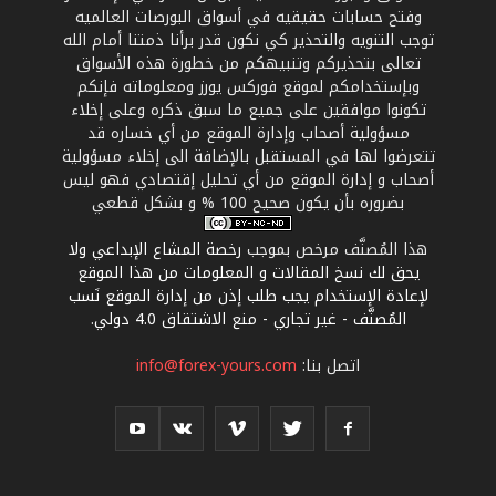
وفتح حسابات حقيقيه في أسواق البورصات العالميه
توجب التنويه والتحذير كي نكون قدر برأنا ذمتنا أمام الله
تعالى بتحذيركم وتنبيهكم من خطورة هذه الأسواق
وبإستخدامكم لموقع فوركس يورز ومعلوماته فإنكم
تكونوا موافقين على جميع ما سبق ذكره وعلى إخلاء
مسؤولية أصحاب وإدارة الموقع من أي خساره قد
تتعرضوا لها في المستقبل بالإضافة الى إخلاء مسؤولية
أصحاب و إدارة الموقع من أي تحليل إقتصادي فهو ليس
بضروره بأن يكون صحيح 100 % و بشكل قطعي
هذا المُصنَّف مرخص بموجب
رخصة المشاع الإبداعي ولا
يحق لك نسخ المقالات و المعلومات من هذا الموقع
لإعادة الإستخدام يجب طلب إذن من إدارة الموقع نَسب
المُصنَّف - غير تجاري - منع الاشتقاق 4.0 دولي
.
اتصل بنا:
info@forex-yours.com