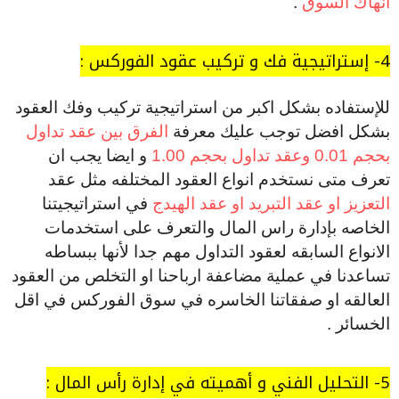
انهاك السوق
.
4- إستراتيجية فك و تركيب عقود الفوركس :
للإستفاده بشكل اكبر من استراتيجية تركيب وفك العقود
بشكل افضل توجب عليك معرفة
الفرق بين عقد تداول
بحجم 0.01 وعقد تداول بحجم 1.00
و ايضا يجب ان
تعرف متى نستخدم انواع العقود المختلفه مثل عقد
التعزيز او عقد التبريد او عقد الهيدج
في استراتيجيتنا
الخاصه بإدارة راس المال والتعرف على استخدمات
الانواع السابقه لعقود التداول مهم جدا لأنها ببساطه
تساعدنا في عملية مضاعفة ارباحنا او التخلص من العقود
العالقه او صفقاتنا الخاسره في سوق الفوركس في اقل
الخسائر .
5- التحليل الفني و أهميته في إدارة رأس المال :