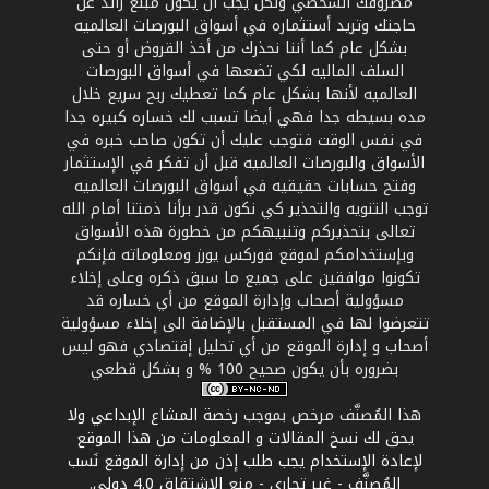
مصروفك الشخصي ولكن يجب أن يكون مبلغ زائد عن
حاجتك وتريد أستثماره في أسواق البورصات العالميه
بشكل عام كما أننا نحذرك من أخذ القروض أو حتى
السلف الماليه لكي تضعها في أسواق البورصات
العالميه لأنها بشكل عام كما تعطيك ربح سريع خلال
مده بسيطه جدا فهي أيضا تسبب لك خساره كبيره جدا
في نفس الوقت فتوجب عليك أن تكون صاحب خبره في
الأسواق والبورصات العالميه قبل أن تفكر في الإستثمار
وفتح حسابات حقيقيه في أسواق البورصات العالميه
توجب التنويه والتحذير كي نكون قدر برأنا ذمتنا أمام الله
تعالى بتحذيركم وتنبيهكم من خطورة هذه الأسواق
وبإستخدامكم لموقع فوركس يورز ومعلوماته فإنكم
تكونوا موافقين على جميع ما سبق ذكره وعلى إخلاء
مسؤولية أصحاب وإدارة الموقع من أي خساره قد
تتعرضوا لها في المستقبل بالإضافة الى إخلاء مسؤولية
أصحاب و إدارة الموقع من أي تحليل إقتصادي فهو ليس
بضروره بأن يكون صحيح 100 % و بشكل قطعي
هذا المُصنَّف مرخص بموجب
رخصة المشاع الإبداعي ولا
يحق لك نسخ المقالات و المعلومات من هذا الموقع
لإعادة الإستخدام يجب طلب إذن من إدارة الموقع نَسب
المُصنَّف - غير تجاري - منع الاشتقاق 4.0 دولي
.