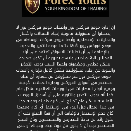
إن إدارة موقع فوركس يورز وأصحاب موقع فوركس يورز لا
يتحملوا أي مسؤوليه قانونيه إتجاه المقالات والأخبار
والتحليلات الإقتصاديه وأيضا عروض شركات الوساطه في
موقع فوركس يورز لأنها دائما عرضه للتغير والتحديث
بالإضافة الى أن تحليلات الأسواق تعتمد على أراء
المحللين الإقتصاديين وليست بضروره أن تكون صحيحه
بشكل قطعي ومضمونه ولهذا السبب توجب التحذير
والتنويه عن إخلاء مسؤوليتنا بشكل كامل فإدارة وأصحاب
موقع فوركس يورز غير مسؤولين عن خسارة أي مبلغ
مستثمر في أسواق الفوركس وتجارة العملات الأجنبيه
وجميع أنواع المضاربات في البورصات العالميه بشكل عام
كما أنه توجب التحذير والتنويه على أن أسواق البورصات
العالميه بشكل عام تحتاج الى خبره طويله وقويه جدا
في هذا المجال قبل البدء في الإستثمار أي كان ومهما
كان حجم الإستثمار بالإضافة الى أن هذا المبلغ يجب أن
يكون زائد عن حاجة المضاربين والمستثمرين وبأن المبلغ
المستثمر يجب أن لا يكون من قوت بيتك وعيالك أو حتى