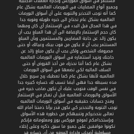
مستثمر في أسواق الفوركس وتجارة العملات الأجنبيه
وجميع أنواع المضاربات في البورصات العالميه بشكل عام
كما أنه توجب التحذير والتنويه على أن أسواق البورصات
العالميه بشكل عام تحتاج الى خبره طويله وقويه جدا
في هذا المجال قبل البدء في الإستثمار أي كان ومهما
كان حجم الإستثمار بالإضافة الى أن هذا المبلغ يجب أن
يكون زائد عن حاجة المضاربين والمستثمرين وبأن المبلغ
المستثمر يجب أن لا يكون من قوت بيتك وعيالك أو حتى
مصروفك الشخصي ولكن يجب أن يكون مبلغ زائد عن
حاجتك وتريد أستثماره في أسواق البورصات العالميه
بشكل عام كما أننا نحذرك من أخذ القروض أو حتى
السلف الماليه لكي تضعها في أسواق البورصات
العالميه لأنها بشكل عام كما تعطيك ربح سريع خلال
مده بسيطه جدا فهي أيضا تسبب لك خساره كبيره جدا
في نفس الوقت فتوجب عليك أن تكون صاحب خبره في
الأسواق والبورصات العالميه قبل أن تفكر في الإستثمار
وفتح حسابات حقيقيه في أسواق البورصات العالميه
توجب التنويه والتحذير كي نكون قدر برأنا ذمتنا أمام الله
تعالى بتحذيركم وتنبيهكم من خطورة هذه الأسواق
وبإستخدامكم لموقع فوركس يورز ومعلوماته فإنكم
تكونوا موافقين على جميع ما سبق ذكره وعلى إخلاء
مسؤولية أصحاب وإدارة الموقع من أي خساره قد