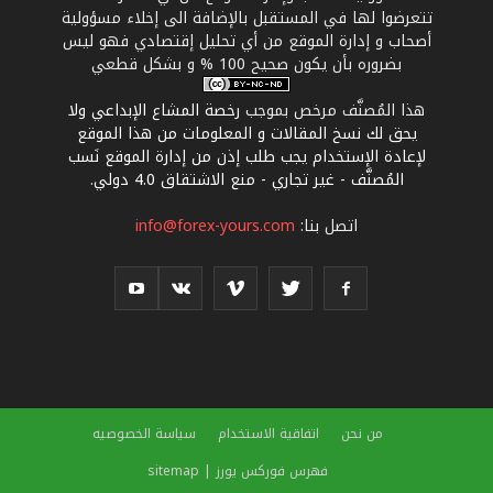
تتعرضوا لها في المستقبل بالإضافة الى إخلاء مسؤولية
أصحاب و إدارة الموقع من أي تحليل إقتصادي فهو ليس
بضروره بأن يكون صحيح 100 % و بشكل قطعي
هذا المُصنَّف مرخص بموجب
رخصة المشاع الإبداعي ولا
يحق لك نسخ المقالات و المعلومات من هذا الموقع
لإعادة الإستخدام يجب طلب إذن من إدارة الموقع نَسب
المُصنَّف - غير تجاري - منع الاشتقاق 4.0 دولي
.
اتصل بنا:
info@forex-yours.com
من نحن
اتفاقية الاستخدام
سياسة الخصوصيه
فهرس فوركس يورز | sitemap