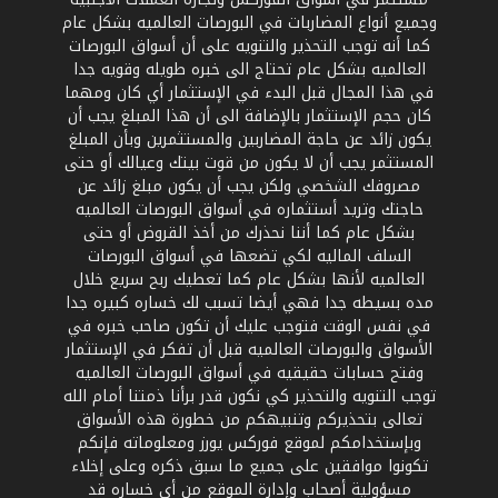
وجميع أنواع المضاربات في البورصات العالميه بشكل عام
كما أنه توجب التحذير والتنويه على أن أسواق البورصات
العالميه بشكل عام تحتاج الى خبره طويله وقويه جدا
في هذا المجال قبل البدء في الإستثمار أي كان ومهما
كان حجم الإستثمار بالإضافة الى أن هذا المبلغ يجب أن
يكون زائد عن حاجة المضاربين والمستثمرين وبأن المبلغ
المستثمر يجب أن لا يكون من قوت بيتك وعيالك أو حتى
مصروفك الشخصي ولكن يجب أن يكون مبلغ زائد عن
حاجتك وتريد أستثماره في أسواق البورصات العالميه
بشكل عام كما أننا نحذرك من أخذ القروض أو حتى
السلف الماليه لكي تضعها في أسواق البورصات
العالميه لأنها بشكل عام كما تعطيك ربح سريع خلال
مده بسيطه جدا فهي أيضا تسبب لك خساره كبيره جدا
في نفس الوقت فتوجب عليك أن تكون صاحب خبره في
الأسواق والبورصات العالميه قبل أن تفكر في الإستثمار
وفتح حسابات حقيقيه في أسواق البورصات العالميه
توجب التنويه والتحذير كي نكون قدر برأنا ذمتنا أمام الله
تعالى بتحذيركم وتنبيهكم من خطورة هذه الأسواق
وبإستخدامكم لموقع فوركس يورز ومعلوماته فإنكم
تكونوا موافقين على جميع ما سبق ذكره وعلى إخلاء
مسؤولية أصحاب وإدارة الموقع من أي خساره قد