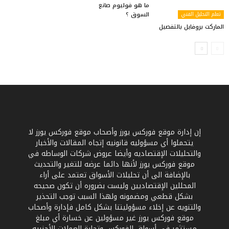
ما هو فوليوم صانع
تعلم التحليل الفني
السوق ؟
الماركت بروفايل بالتفصيل
إن إدارة موقع فوركس يورز وأصحاب موقع فوركس يورز لا
يتحملوا أي مسؤوليه قانونيه إتجاه المقالات والأخبار
والتحليلات الإقتصاديه وأيضا عروض شركات الوساطه في
موقع فوركس يورز لأنها دائما عرضه للتغير والتحديث
بالإضافة الى أن تحليلات الأسواق تعتمد على أراء
المحللين الإقتصاديين وليست بضروره أن تكون صحيحه
بشكل قطعي ومضمونه ولهذا السبب توجب التحذير
والتنويه عن إخلاء مسؤوليتنا بشكل كامل فإدارة وأصحاب
موقع فوركس يورز غير مسؤولين عن خسارة أي مبلغ
مستثمر في أسواق الفوركس وتجارة العملات الأجنبيه