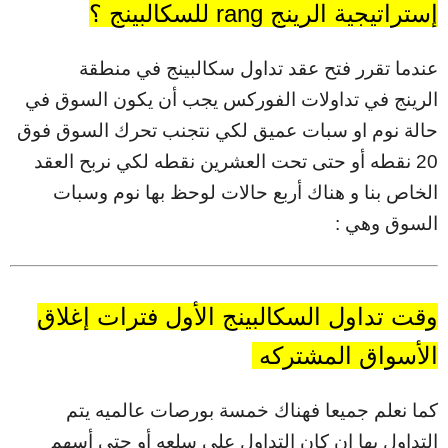
إستراتيجية الرينج rang للسكالبينج ؟
عندما تقرر فتح عقد تداول سكالبينج في منطقة
الرينج في تداولات الفوركس يجب أن يكون السوق في
حالة نوم او سبات عميق لكي نتجنب تحرك السوق فوق
20 نقطه أو حتى تحت العشرين نقطه لكي نربح العقد
الخاص بنا و هناك أربع حالات لوحظ بها نوم وسبات
السوق وهي :
وقت تداول السكالبينج الأول فترات إغلاق
الأسواق المشتركه
كما نعلم جميعا فهناك خمسة بورصات عالميه يتم
التداول بها إن كان التداول على سلعه أو حتى أسهم