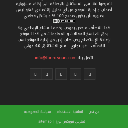
تتعرضوا لها في المستقبل بالإضافة الى إخلاء مسؤولية
أصحاب و إدارة الموقع من أي تحليل إقتصادي فهو ليس
بضروره بأن يكون صحيح 100 % و بشكل قطعي
هذا المُصنَّف مرخص بموجب
رخصة المشاع الإبداعي ولا
يحق لك نسخ المقالات و المعلومات من هذا الموقع
لإعادة الإستخدام يجب طلب إذن من إدارة الموقع نَسب
المُصنَّف - غير تجاري - منع الاشتقاق 4.0 دولي
.
اتصل بنا:
info@forex-yours.com
من نحن
اتفاقية الاستخدام
سياسة الخصوصيه
فهرس فوركس يورز | sitemap