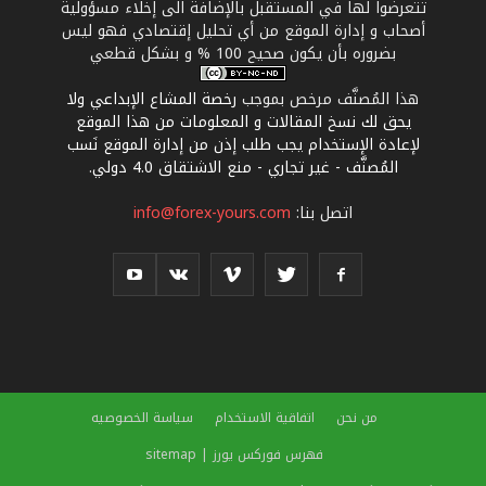
تتعرضوا لها في المستقبل بالإضافة الى إخلاء مسؤولية
أصحاب و إدارة الموقع من أي تحليل إقتصادي فهو ليس
بضروره بأن يكون صحيح 100 % و بشكل قطعي
هذا المُصنَّف مرخص بموجب
رخصة المشاع الإبداعي ولا
يحق لك نسخ المقالات و المعلومات من هذا الموقع
لإعادة الإستخدام يجب طلب إذن من إدارة الموقع نَسب
المُصنَّف - غير تجاري - منع الاشتقاق 4.0 دولي
.
اتصل بنا:
info@forex-yours.com
من نحن
اتفاقية الاستخدام
سياسة الخصوصيه
فهرس فوركس يورز | sitemap