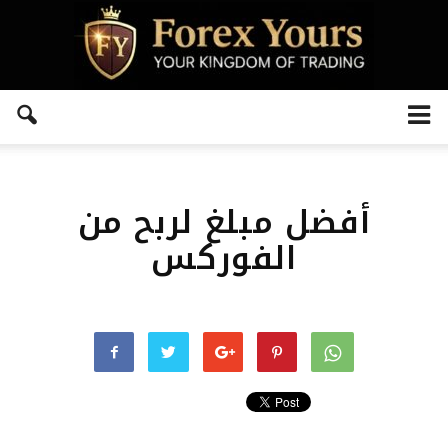
أفضل مبلغ لربح من
الفوركس