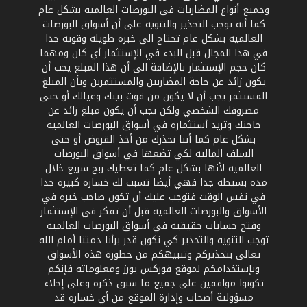
وجميع أنواع المضاربات في البورصات العالميه بشكل عام
كما أنه توجب التحذير والتنويه على أن أسواق البورصات
العالميه بشكل عام تحتاج الى خبره طويله وقويه جدا
في هذا المجال قبل البدء في الإستثمار أي كان ومهما
كان حجم الإستثمار بالإضافة الى أن هذا المبلغ يجب أن
يكون زائد عن حاجة المضاربين والمستثمرين وبأن المبلغ
المستثمر يجب أن لا يكون من قوت بيتك وعيالك أو حتى
مصروفك الشخصي ولكن يجب أن يكون مبلغ زائد عن
حاجتك وتريد أستثماره في أسواق البورصات العالميه
بشكل عام كما أننا نحذرك من أخذ القروض أو حتى
السلف الماليه لكي تضعها في أسواق البورصات
العالميه لأنها بشكل عام كما تعطيك ربح سريع خلال
مده بسيطه جدا فهي أيضا تسبب لك خساره كبيره جدا
في نفس الوقت فتوجب عليك أن تكون صاحب خبره في
الأسواق والبورصات العالميه قبل أن تفكر في الإستثمار
وفتح حسابات حقيقيه في أسواق البورصات العالميه
توجب التنويه والتحذير كي نكون قدر برأنا ذمتنا أمام الله
تعالى بتحذيركم وتنبيهكم من خطورة هذه الأسواق
وبإستخدامكم لموقع فوركس يورز ومعلوماته فإنكم
تكونوا موافقين على جميع ما سبق ذكره وعلى إخلاء
مسؤولية أصحاب وإدارة الموقع من أي خساره قد