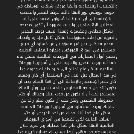
والتحليلات الإقتصاديه وأيضا عروض شركات الوساطه في
موقع فوركس يورز لأنها دائما عرضه للتغير والتحديث
بالإضافة الى أن تحليلات الأسواق تعتمد على أراء
المحللين الإقتصاديين وليست بضروره أن تكون صحيحه
بشكل قطعي ومضمونه ولهذا السبب توجب التحذير
والتنويه عن إخلاء مسؤوليتنا بشكل كامل فإدارة وأصحاب
موقع فوركس يورز غير مسؤولين عن خسارة أي مبلغ
مستثمر في أسواق الفوركس وتجارة العملات الأجنبيه
وجميع أنواع المضاربات في البورصات العالميه بشكل عام
كما أنه توجب التحذير والتنويه على أن أسواق البورصات
العالميه بشكل عام تحتاج الى خبره طويله وقويه جدا
في هذا المجال قبل البدء في الإستثمار أي كان ومهما
كان حجم الإستثمار بالإضافة الى أن هذا المبلغ يجب أن
يكون زائد عن حاجة المضاربين والمستثمرين وبأن المبلغ
المستثمر يجب أن لا يكون من قوت بيتك وعيالك أو حتى
مصروفك الشخصي ولكن يجب أن يكون مبلغ زائد عن
حاجتك وتريد أستثماره في أسواق البورصات العالميه
بشكل عام كما أننا نحذرك من أخذ القروض أو حتى
السلف الماليه لكي تضعها في أسواق البورصات
العالميه لأنها بشكل عام كما تعطيك ربح سريع خلال
مده بسيطه جدا فهي أيضا تسبب لك خساره كبيره جدا