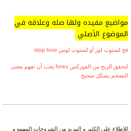
مواضيع مفيده ولها صله وعلاقه في
الموضوع الأصلي
فخ لستوب لوز أو لستوب لوس stop lose
لتحقق الربح من الفوركس forex يجب أن تفهم معنى
التضخم بشكل صحيح
للإطلاع على الكثير و المزيد من الشروحات المهمه و