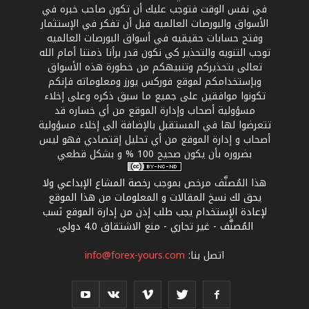
في نفس الوقت فتوجب عليك أن تكون صاحب خبره في
الأسواق والبورصات العالميه قبل أن تفكر في الإستثمار
وفتح حسابات حقيقيه في أسواق البورصات العالميه
توجب التنويه والتحذير كي نكون قدر برأنا ذمتنا أمام الله
تعالى بتحذيركم وتنبيهكم من خطورة هذه الأسواق
وبإستخدامكم لموقع فوركس يورز ومعلوماته فإنكم
تكونوا موافقين على جميع ما سبق ذكره وعلى إخلاء
مسؤولية أصحاب وإدارة الموقع من أي خساره قد
تتعرضوا لها في المستقبل بالإضافة الى إخلاء مسؤولية
أصحاب و إدارة الموقع من أي تحليل إقتصادي فهو ليس
بضروره بأن يكون صحيح 100 % و بشكل قطعي
هذا المُصنَّف مرخص بموجب
رخصة المشاع الإبداعي ولا
يحق لك نسخ المقالات و المعلومات من هذا الموقع
لإعادة الإستخدام يجب طلب إذن من إدارة الموقع نَسب
المُصنَّف - غير تجاري - منع الاشتقاق 4.0 دولي
.
اتصل بنا:
info@forex-yours.com